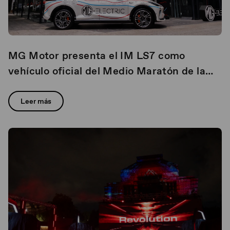
MG Motor presenta el IM LS7 como
vehículo oficial del Medio Maratón de la
Ciudad de México y Maratón CDMX en sus
ediciones 2025
Leer más