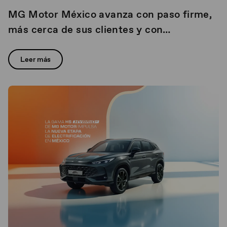
MG Motor México avanza con paso firme,
más cerca de sus clientes y con
crecimiento sostenido en ventas durante
el primer trimestre del 2026
Leer más