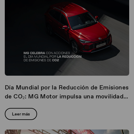
Día Mundial por la Reducción de Emisiones
de CO₂: MG Motor impulsa una movilidad
responsable a través de su gama híbrida y
eléctrica
Leer más