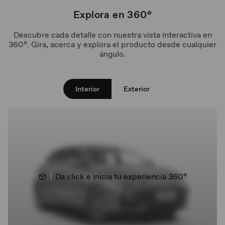
Asientos forrados para un viaje
Explora en 360°
cómodo
Descubre cada detalle con nuestra vista interactiva en
360°. Gira, acerca y explora el producto desde cualquier
ángulo.
Auto hold y freno de mano electrónico
Interior
Exterior
La mejor capacidad de carga
Da click e inicia tu experiencia 360°