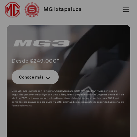
MG Ixtapaluca
Desde $249,000*
Conoce más
Este vehículo cumple con la Norma Oficial Mexicana NOM-194-SE-2021 “Dispositivos de
seguridad para vehículos ligeros nuevos. Requisitos y especificaciones”, vigente desde el 1º de
abril de 2023, e incorpora todos los dispositivos obligatorios establecidos para 2023, así
como los programados para 2025 y 2026, además de equipamiento de seguridad adicional de
forma voluntaria.