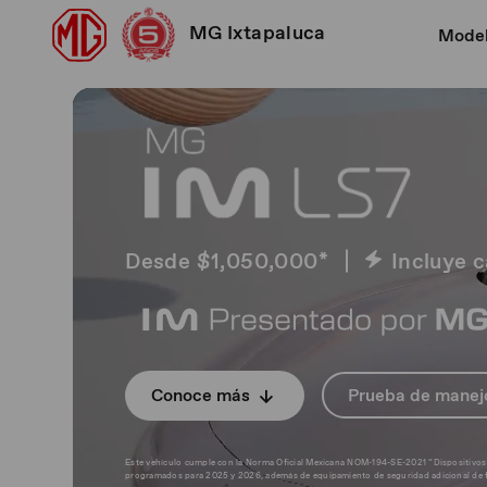
MG Ixtapaluca
Mode
Desde $1,050,000*
Incluye 
Conoce más
Prueba de manej
Este vehículo cumple con la Norma Oficial Mexicana NOM-194-SE-2021 “Dispositivos de 
programados para 2025 y 2026, además de equipamiento de seguridad adicional de f