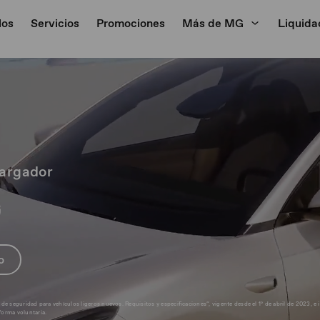
los
Servicios
Promociones
Más de MG
Liquida
cargador
o
seguridad para vehículos ligeros nuevos. Requisitos y especificaciones”, vigente desde el 1º de abril de 2023, e 
orma voluntaria.